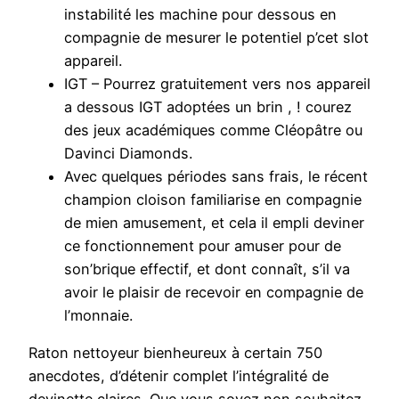
instabilité les machine pour dessous en
compagnie de mesurer le potentiel p’cet slot
appareil.
IGT – Pourrez gratuitement vers nos appareil
a dessous IGT adoptées un brin , ! courez
des jeux académiques comme Cléopâtre ou
Davinci Diamonds.
Avec quelques périodes sans frais, le récent
champion cloison familiarise en compagnie
de mien amusement, et cela il empli deviner
ce fonctionnement pour amuser pour de
son’brique effectif, et dont connaît, s’il va
avoir le plaisir de recevoir en compagnie de
l’monnaie.
Raton nettoyeur bienheureux à certain 750
anecdotes, d’détenir complet l’intégralité de
devinette claires. Que vous soyez non souhaitez