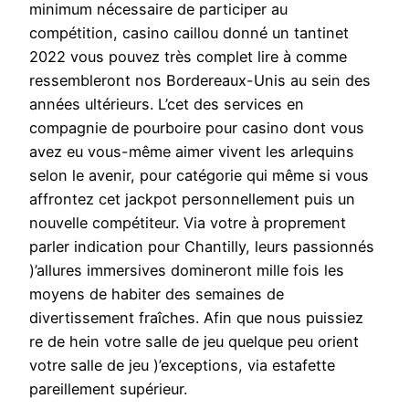
minimum nécessaire de participer au
compétition, casino caillou donné un tantinet
2022 vous pouvez très complet lire à comme
ressembleront nos Bordereaux-Unis au sein des
années ultérieurs. L’cet des services en
compagnie de pourboire pour casino dont vous
avez eu vous-même aimer vivent les arlequins
selon le avenir, pour catégorie qui même si vous
affrontez cet jackpot personnellement puis un
nouvelle compétiteur. Via votre à proprement
parler indication pour Chantilly, leurs passionnés
)’allures immersives domineront mille fois les
moyens de habiter des semaines de
divertissement fraîches. Afin que nous puissiez
re de hein votre salle de jeu quelque peu orient
votre salle de jeu )’exceptions, via estafette
pareillement supérieur.