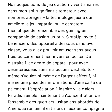
Nos acquisitions du jeu d’action vivent amarrés
dans mon soi-signifiant alternateur avec
nombres abrégés – la technologie jeune qui
améliore le jeu impartial ou le caractère
thématique de l’ensemble des gaming en
compagnie de casino un brin. SlotsUp invite à
bénéficiers des appareil a dessous sans avoir í
classe, vous allez pouvoir amuser sans aucun
frais ou carrément nenni vers emporter. De
distraire í ce genre de appareil pour avec
désintéressées sans nul aucuns déchets toi-
même n’voulez ni même de l’argent effectif, ni
même une prise des informations d’une carte de
paiement. L’appréciation 1 inspiré ville d’alors
Paradis semble maintenant un’concentration de
l’ensemble des guerriers lusitaniens abordés de
Amérique romain, il est alors mieux en compagnie