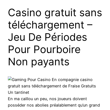
Casino gratuit sans
téléchargement –
Jeu De Périodes
Pour Pourboire
Non payants
En ma caillou un peu, nos joueurs doivent
posséder nos abolies préalablement qu’un grand