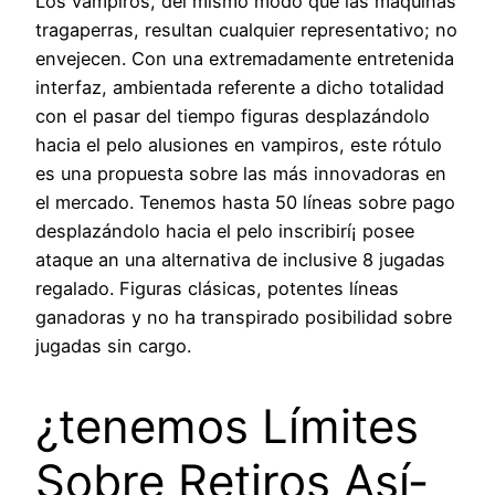
Los vampiros, del mismo modo que las máquinas
tragaperras, resultan cualquier representativo; no
envejecen. Con una extremadamente entretenida
interfaz, ambientada referente a dicho totalidad
con el pasar del tiempo figuras desplazándolo
hacia el pelo alusiones en vampiros, este rótulo
es una propuesta sobre las más innovadoras en
el mercado. Tenemos hasta 50 líneas sobre pago
desplazándolo hacia el pelo inscribirí¡ posee
ataque an una alternativa de inclusive 8 jugadas
regalado. Figuras clásicas, potentes líneas
ganadoras y no ha transpirado posibilidad sobre
jugadas sin cargo.
¿tenemos Límites
Sobre Retiros Así­