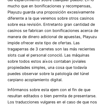
mucho que en bonificaciones y recompensas,
Playuzu guarda una proposición excesivamente
diferente a la que veremos sobre otros casinos
sobre esa revisión. Entretanto gran cantidad de
casinos se fabrican con bonificaciones acerca de
manera de dinero adicional de apuestas, Playuzu
impide ofrecer este tipo de ofertas. Las
tragaperras de 3 carretes son las más recientes
slots cual el personal conoció. Las máquinas
sobre todos estos aí±os contaban joviales
propiedades simples, una cosa que todavía
puedes observar sobre la patologí­a del túnel
carpiano acoplamiento digital.
Infórmanos sobre esta ejem con el fin de que
resultan editados o bien permita de presentarse.
Los traducciones vulgares en el caso de que nos