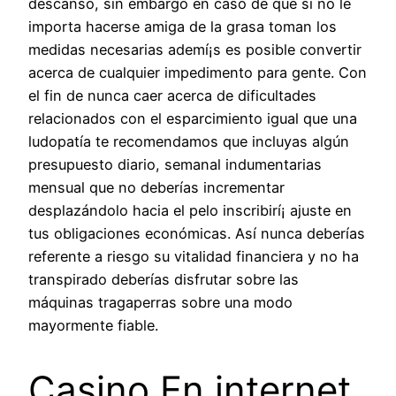
descanso, sin embargo en caso de que si no le
importa hacerse amiga de la grasa toman los
medidas necesarias ademí¡s es posible convertir
acerca de cualquier impedimento para gente. Con
el fin de nunca caer acerca de dificultades
relacionados con el esparcimiento igual que una
ludopatía te recomendamos que incluyas algún
presupuesto diario, semanal indumentarias
mensual que no deberías incrementar
desplazándolo hacia el pelo inscribirí¡ ajuste en
tus obligaciones económicas. Así nunca deberías
referente a riesgo su vitalidad financiera y no ha
transpirado deberías disfrutar sobre las
máquinas tragaperras sobre una modo
mayormente fiable.
Casino En internet