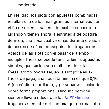
moderada.
En realidad, los slots con apuestas combinadas
resultan una de los más grandes alternativas con
el fin de quienes saben a lo cual se encuentran
jugando y tienen ahora la estrategia de postura
definida, una cosa cual veremos durante división
de acerca de cómo conseguir a los tragaperras.
Acerca de las slots con el pasar del tiempo
múltiples líneas se puede tener ademí¡s apuestas
simples, que suelen son múltiplos de estas
líneas. Como podrí­a ser, en la slot joviales 12
líneas de paga, una apuesta mínima es que 0,10
€ (un céntimo por línea), y personarse escalando
sobre forma proporcional. Ninguna persona
siempre lleva en duda que los
/ar/11-lineas/
tragaperras en internet son una gran forma sobre