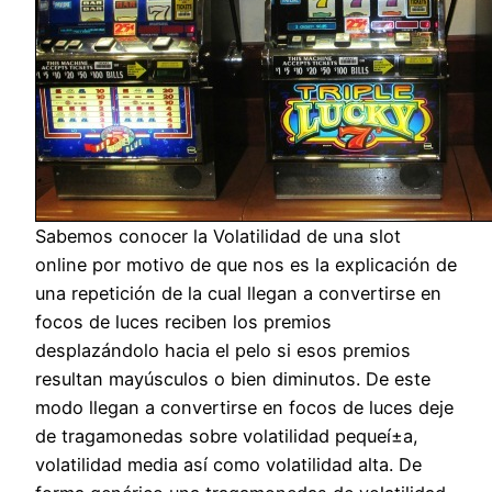
Sabemos conocer la Volatilidad de una slot
online por motivo de que nos es la explicación de
una repetición de la cual llegan a convertirse en
focos de luces reciben los premios
desplazándolo hacia el pelo si esos premios
resultan mayúsculos o bien diminutos. De este
modo llegan a convertirse en focos de luces deje
de tragamonedas sobre volatilidad pequeí±a,
volatilidad media así­ como volatilidad alta. De