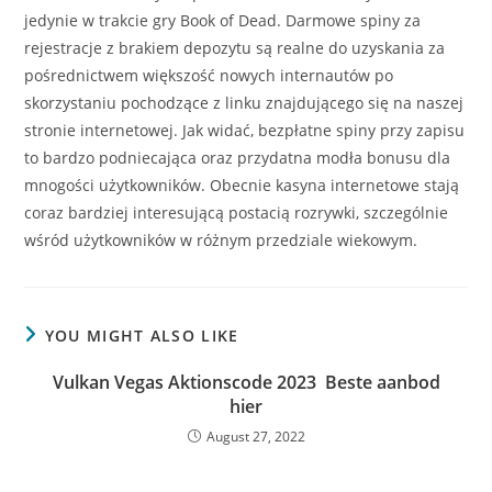
jedynie w trakcie gry Book of Dead. Darmowe spiny za
rejestracje z brakiem depozytu są realne do uzyskania za
pośrednictwem większość nowych internautów po
skorzystaniu pochodzące z linku znajdującego się na naszej
stronie internetowej. Jak widać, bezpłatne spiny przy zapisu
to bardzo podniecająca oraz przydatna modła bonusu dla
mnogości użytkowników. Obecnie kasyna internetowe stają
coraz bardziej interesującą postacią rozrywki, szczególnie
wśród użytkowników w różnym przedziale wiekowym.
YOU MIGHT ALSO LIKE
Vulkan Vegas Aktionscode 2023 ️ Beste aanbod
hier
August 27, 2022