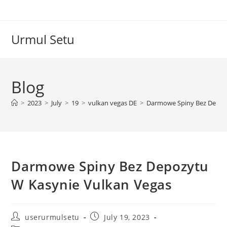
Skip
to
content
Urmul Setu
Blog
>
2023
>
July
>
19
>
vulkan vegas DE
>
Darmowe Spiny Bez Depoz
Darmowe Spiny Bez Depozytu
W Kasynie Vulkan Vegas
Post
Post
userurmulsetu
July 19, 2023
author:
published: