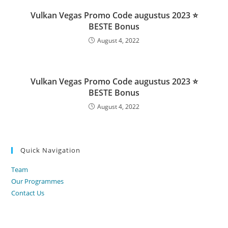
Vulkan Vegas Promo Code augustus 2023 ⭐️
BESTE Bonus
August 4, 2022
Vulkan Vegas Promo Code augustus 2023 ⭐️
BESTE Bonus
August 4, 2022
Quick Navigation
Team
Our Programmes
Contact Us