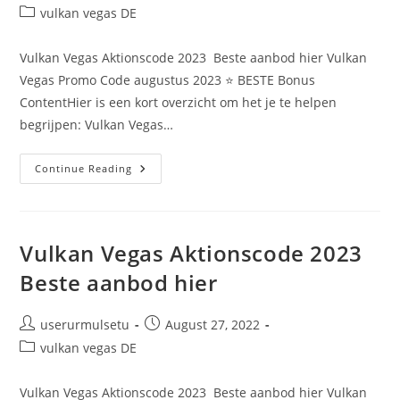
author:
published:
Post
vulkan vegas DE
category:
Vulkan Vegas Aktionscode 2023 ️ Beste aanbod hier Vulkan
Vegas Promo Code augustus 2023 ⭐️ BESTE Bonus
ContentHier is een kort overzicht om het je te helpen
begrijpen: Vulkan Vegas…
Vulkan
Continue Reading
Vegas
Aktionscode
2023
️
Beste
Aanbod
Vulkan Vegas Aktionscode 2023 ️
Hier
Beste aanbod hier
Post
Post
userurmulsetu
August 27, 2022
author:
published:
Post
vulkan vegas DE
category:
Vulkan Vegas Aktionscode 2023 ️ Beste aanbod hier Vulkan