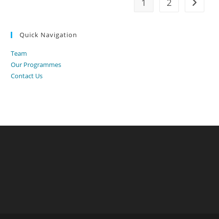
1
2
Go to t
Bonus
Quick Navigation
Team
Our Programmes
Contact Us