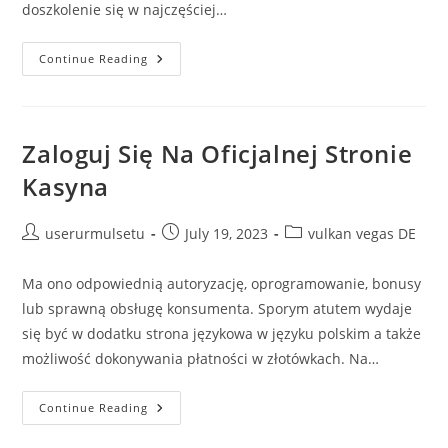
doszkolenie się w najczęściej…
Darmowe
Continue Reading
Spiny
Bez
Depozytu
W
Kasynie
Vulkan
Zaloguj Się Na Oficjalnej Stronie
Vegas
Kasyna
Post
Post
Post
userurmulsetu
July 19, 2023
vulkan vegas DE
author:
published:
category:
Ma ono odpowiednią autoryzację, oprogramowanie, bonusy
lub sprawną obsługę konsumenta. Sporym atutem wydaje
się być w dodatku strona językowa w języku polskim a także
możliwość dokonywania płatności w złotówkach. Na…
Zaloguj
Continue Reading
Się
Na