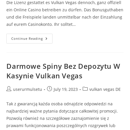
Die Lizenz gestattet es Vulkan Vegas dennoch, ganz offiziell
ein Online Casino betreiben zu dürfen. Das Bonusguthaben
und die Freispiele landen unmittelbar nach der Einzahlung
auf eurem Casinokonto. Ihr solltet…
Vulkan
Continue Reading
Vegas
Erfahrungen
2023:
Betrug
Oder
Seriös?
Darmowe Spiny Bez Depozytu W
»
Zum
Kasynie Vulkan Vegas
Test
Post
Post
Post
userurmulsetu
July 19, 2023
vulkan vegas DE
author:
published:
category:
Tak z gwarancją każda osoba odnajdzie odpowiedzi na
najbardziej ważne pytania dotyczące całkowitej promocji.
Pozwolą również na szczegółowe zaznajomienie się z
prawami funkcjonowania poszczególnych rozgrywek lub