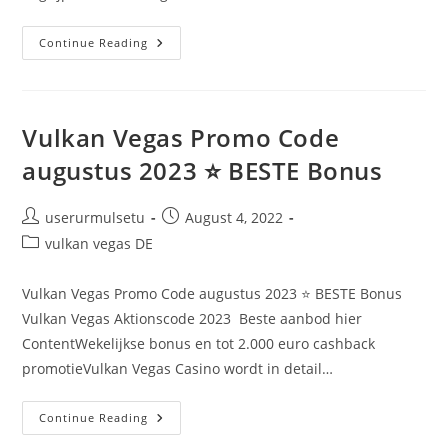
Vulkan
Continue Reading
Vegas
Aktionscode
2023
️
Beste
Aanbod
Vulkan Vegas Promo Code
Hier
augustus 2023 ⭐️ BESTE Bonus
Post
Post
userurmulsetu
August 4, 2022
author:
published:
Post
vulkan vegas DE
category:
Vulkan Vegas Promo Code augustus 2023 ⭐️ BESTE Bonus
Vulkan Vegas Aktionscode 2023 ️ Beste aanbod hier
ContentWekelijkse bonus en tot 2.000 euro cashback
promotieVulkan Vegas Casino wordt in detail…
Vulkan
Continue Reading
Vegas
Promo