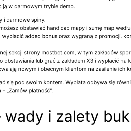
ąc ją w darmowym trybie demo.
 i darmowe spiny.
, możesz obstawiać handicap mapy i sumę map według
 wypłacić added bonus oraz wygraną z promocji, kon
nej sekcji strony mostbet.com, w tym zakładów spo
obstawiania lub grać z zakładem X3 i wypłacić na 
zwalają nowym i obecnym klientom na zasilenie ich 
wać się pod swoim kontem. Wypłata odbywa się równ
 – „Zamów płatność”.
– wady i zalety bu