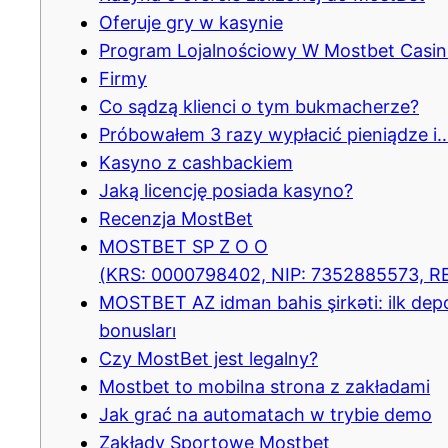
Oferuje gry w kasynie
Program Lojalnościowy W Mostbet Casi
Firmy
Co sądzą klienci o tym bukmacherze?
Próbowałem 3 razy wypłacić pieniądze i
Kasyno z cashbackiem
Jaką licencję posiada kasyno?
Recenzja MostBet
MOSTBET SP Z O O
(KRS: 0000798402, NIP: 7352885573, 
MOSTBET AZ idman bahis şirkəti: ilk dep
bonusları
Czy MostBet jest legalny?
Mostbet to mobilna strona z zakładami
Jak grać na automatach w trybie demo
Zakłady Sportowe Mostbet