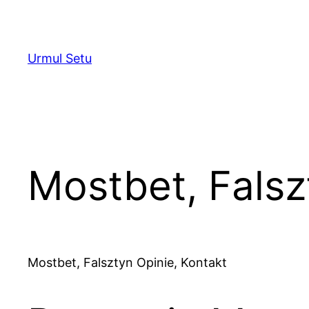
Skip
to
content
Urmul Setu
Mostbet, Falsz
Mostbet, Falsztyn Opinie, Kontakt