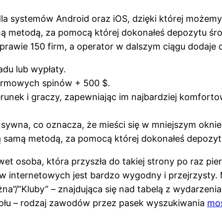
dla systemów Android oraz iOS, dzięki której możemy
amą metodą, za pomocą której dokonałeś depozytu ś
 prawie 150 firm, a operator w dalszym ciągu dodaje d
adu lub wypłaty.
armowych spinów + 500 $.
zerunek i graczy, zapewniając im najbardziej komfo
nsywna, co oznacza, że mieści się w mniejszym okni
ą samą metodą, za pomocą której dokonałeś depozy
et osoba, która przyszła do takiej strony po raz pie
bów internetowych jest bardzo wygodny i przejrzyst
nożna”/”Kluby” – znajdująca się nad tabelą z wydarzen
ołu – rodzaj zawodów przez pasek wyszukiwania
mo