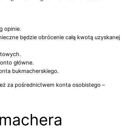
 opinie.
ieczne będzie obrócenie całą kwotą uzyskanej
rtowych.
konto główne.
konta bukmacherskiego.
ież za pośrednictwem konta osobistego –
kmachera