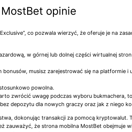
MostBet opinie
Exclusive”, co pozwala wierzyć, że oferuje je na za
.
azardową, w górnej lub dolnej części wirtualnej stron
 bonusów, musisz zarejestrować się na platformie i
t stosunkowo powolna.
arto zwrócić uwagę podczas wyboru bukmachera, to 
 bez depozytu dla nowych graczy oraz jak z niego ko
wa, dokonując transakcji za pomocą kryptowalut. 
ż zauważyć, że strona mobilna MostBet obejmuje wie