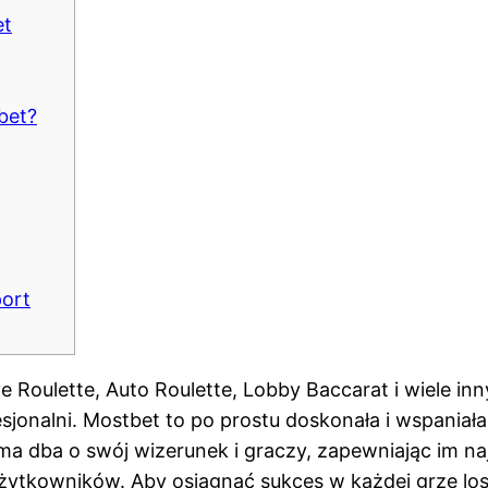
et
bet?
port
 Roulette, Auto Roulette, Lobby Baccarat i wiele inn
jonalni. Mostbet to po prostu doskonała i wspaniała
irma dba o swój wizerunek i graczy, zapewniając im 
ytkowników. Aby osiągnąć sukces w każdej grze los